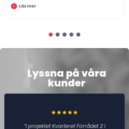
Läs mer
Lyssna på våra
kunder
”I projektet Kvarteret Förrådet 2 i